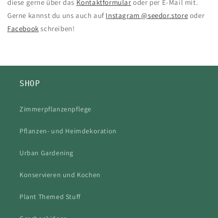
diese gerne über das
Kontaktformular
oder per E-Mail mit.
Gerne kannst du uns auch auf
Instagram @seedor.store
oder
Facebook
schreiben!
SHOP
Zimmerpflanzenpflege
Pflanzen- und Heimdekoration
Urban Gardening
Konservieren und Kochen
Plant Themed Stuff